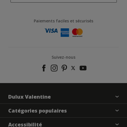
Paiements faciles et sécurisés
Suivez-nous
Dulux Valentine
À propos de nous
Catégories populaires
Contactez-nous
Nos couleurs
Accessibilité
Annulation et Retour