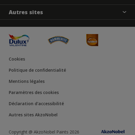
Produits
Nos magasins
Précision des couleurs
Autres sites
Inspirations
Plan du site
Accessibilité
Conseils déco
Peintures Julien
Conditions Générales de Vente
Couleur de l’année
Cookies
Politique de confidentialité
Mentions légales
Paramètres des cookies
Déclaration d'accessibilité
Autres sites AkzoNobel
Copyright @ AkzoNobel Paints 2026