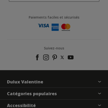
Paiements faciles et sécurisés
Suivez-nous
Dulux Valentine
À propos de nous
Catégories populaires
Contactez-nous
Nos couleurs
Accessibilité
Annulation et Retour