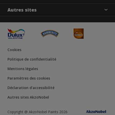
Produits
Nos magasins
Précision des couleurs
Autres sites
Inspirations
Plan du site
Accessibilité
Conseils déco
Peintures Julien
Conditions Générales de Vente
Couleur de l’année
Cookies
Politique de confidentialité
Mentions légales
Paramètres des cookies
Déclaration d'accessibilité
Autres sites AkzoNobel
Copyright @ AkzoNobel Paints 2026