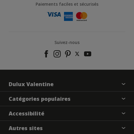
Paiements faciles et sécurisés
Suivez-nous
Dulux Valentine
À propos de nous
Catégories populaires
Contactez-nous
Nos couleurs
Accessibilité
Annulation et Retour
Produits
Nos magasins
Précision des couleurs
Autres sites
Inspirations
Plan du site