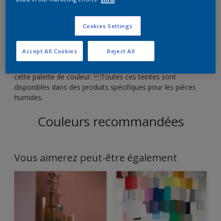
Cookies Settings
Accept All Cookies
Reject All
Protéger et décorer vos cuisines et vos salles de bain avec
cette palette de couleur. Toutes ces teintes sont
disponibles dans des produits spécifiques pour les pièces
humides.
Couleurs recommandées
Vous aimerez peut-être également