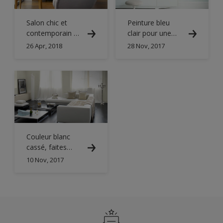
Salon chic et
Peinture bleu
contemporain en
clair pour une
nuances de gris
déco
26 Apr, 2018
28 Nov, 2017
rafraichissante
dans votre salon
Couleur blanc
cassé, faites
entrer la lumière !
10 Nov, 2017