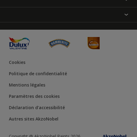
Annulation et Retour
Produits
Nos magasins
Précision des couleurs
Inspirations
Plan du site
Accessibilité
Conseils déco
Peintures Julien
Conditions Générales de Vente
Couleur de l’année
Cookies
Politique de confidentialité
Mentions légales
Paramètres des cookies
Déclaration d'accessibilité
Autres sites AkzoNobel
Copyright @ AkzoNobel Paints 2026