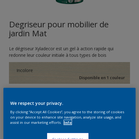
Degriseur pour mobilier de
jardin Mat
Le dégriseur Xyladecor est un gel à action rapide qui
redonne leur couleur initiale à tous types de bois
Incolore
Disponible en 1 couleur
Format
We respect your privacy.
1 L
By clicking “Accept All Cookies”, you agree to the storing of cookies
on your device to enhance site navigation, analyze site usage, and
Quantité
Calculateur de peinture
assist in our marketing efforts.
Info
CALCULER