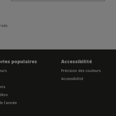
risés
ries populaires
Accessibilité
eurs
Précision des couleurs
Accessibilité
ons
 déco
e l’année