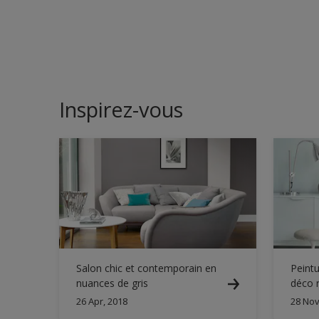
Inspirez-vous
Salon chic et contemporain en
Peintu
nuances de gris
déco r
votre 
26 Apr, 2018
28 Nov