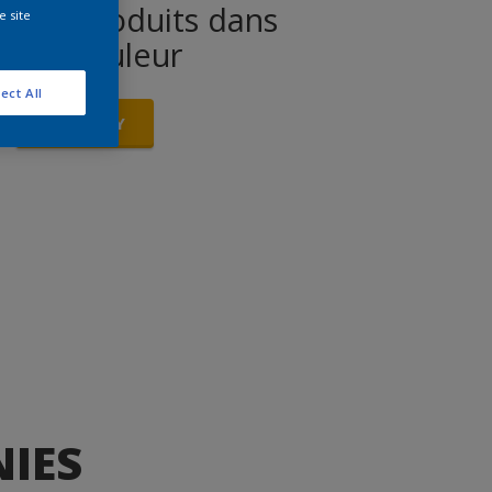
 des produits dans
e site
cette couleur
ect All
ALLONS-Y
IES