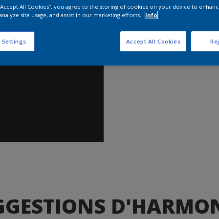
Trouver
 “Accept All Cookies”, you agree to the storing of cookies on your device to enhanc
analyze site usage, and assist in our marketing efforts.
Info
 Settings
Accept All Cookies
Rej
GGESTIONS D'HARMON