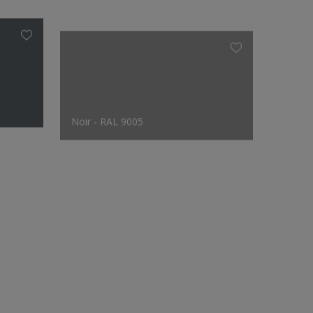
Noir - RAL 9005
Gris A
Le choix des créateurs
Noir - RAL 9005