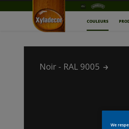
COULEURS
PRO
Noir - RAL 9005
We respe