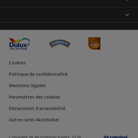
Annulation et Retour
Produits
Nos magasins
Précision des couleurs
Inspirations
Plan du site
Accessibilité
Conseils déco
Peintures Julien
Conditions Générales de Vente
Couleur de l’année
Cookies
Politique de confidentialité
Mentions légales
Paramètres des cookies
Déclaration d'accessibilité
Autres sites AkzoNobel
Copyright @ AkzoNobel Paints 2026