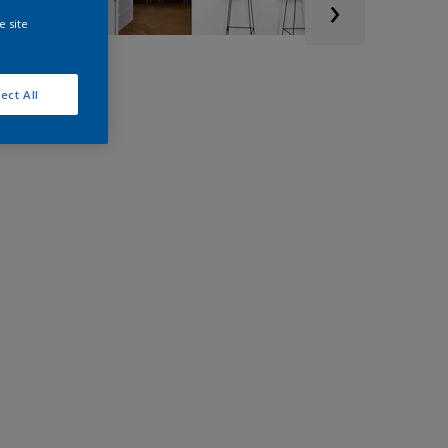
e site
ect All