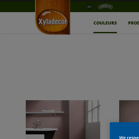
COULEURS
PRO
We respe