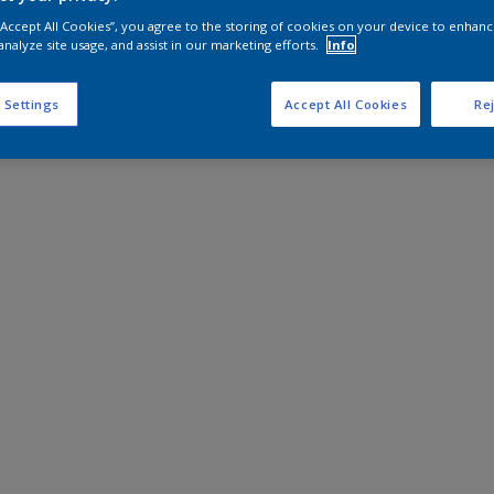
 “Accept All Cookies”, you agree to the storing of cookies on your device to enhanc
analyze site usage, and assist in our marketing efforts.
Info
 Settings
Accept All Cookies
Rej