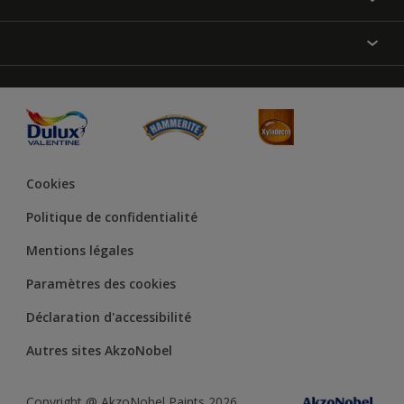
Annulation et Retour
Produits
Nos magasins
Précision des couleurs
Inspirations
Plan du site
Accessibilité
Conseils déco
Peintures Julien
Conditions Générales de Vente
Couleur de l’année
Cookies
Politique de confidentialité
Mentions légales
Paramètres des cookies
Déclaration d'accessibilité
Autres sites AkzoNobel
Copyright @ AkzoNobel Paints 2026