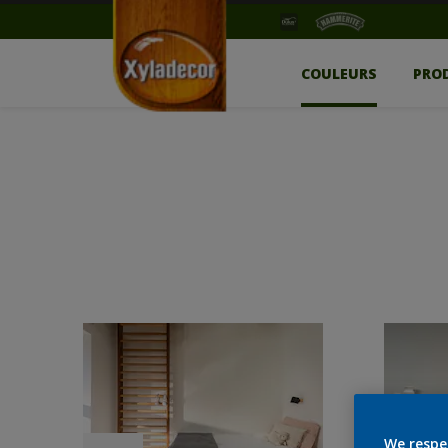
COULEURS
PRO
We respe