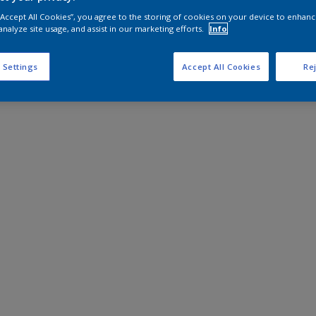
 “Accept All Cookies”, you agree to the storing of cookies on your device to enhanc
analyze site usage, and assist in our marketing efforts.
Info
 Settings
Accept All Cookies
Rej