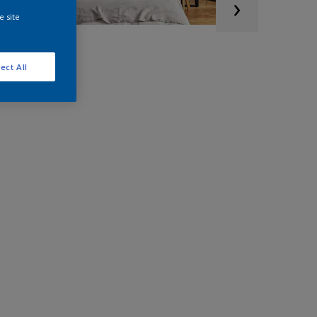
e site
ect All