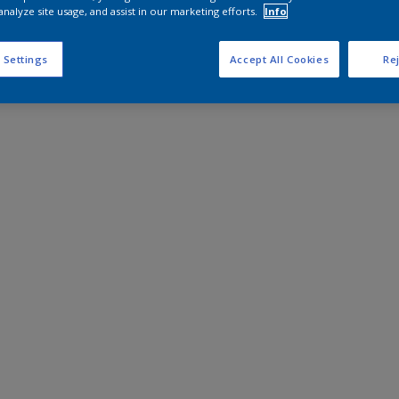
analyze site usage, and assist in our marketing efforts.
Info
 Settings
Accept All Cookies
Rej