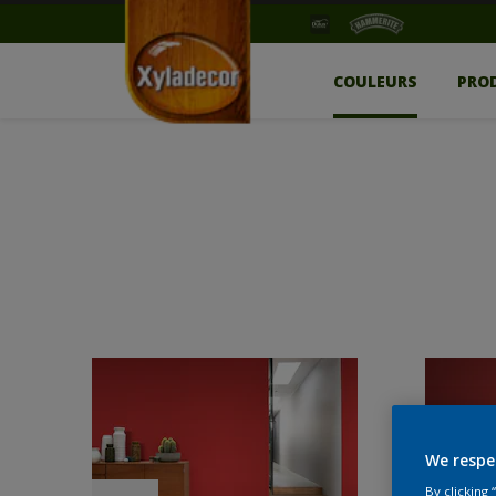
COULEURS
PRO
We respe
By clicking