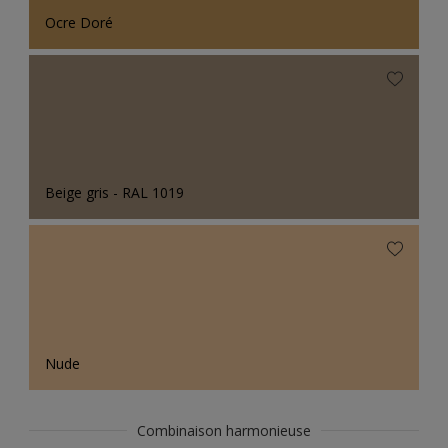
Ocre Doré
Beige gris - RAL 1019
Nude
Combinaison harmonieuse