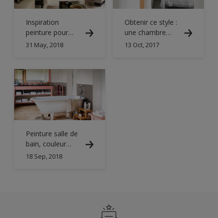
Inspiration
Obtenir ce style :
peinture pour
une chambre
une déco
romantique et
31 May, 2018
13 Oct, 2017
africaine où
moderne
couleurs et
teintes naturelles
se mêlent.
Peinture salle de
bain, couleur
Chamallow -
18 Sep, 2018
Dulux Valentine