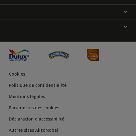
Contactez-nous
Nos couleurs
Annulation et Retour
Produits
Nos magasins
Précision des couleurs
Inspirations
Plan du site
Accessibilité
Conseils déco
Peintures Julien
Conditions Générales de Vente
Couleur de l’année
Cookies
Politique de confidentialité
Mentions légales
Paramètres des cookies
Déclaration d'accessibilité
Autres sites AkzoNobel