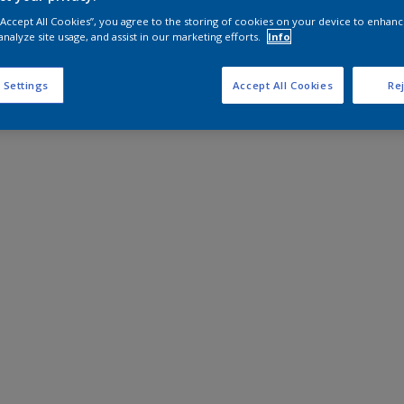
 “Accept All Cookies”, you agree to the storing of cookies on your device to enhanc
analyze site usage, and assist in our marketing efforts.
Info
 Settings
Accept All Cookies
Rej