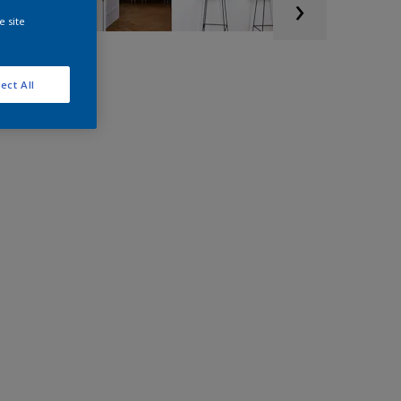
e site
ect All