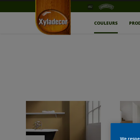
COULEURS
PRO
We respe