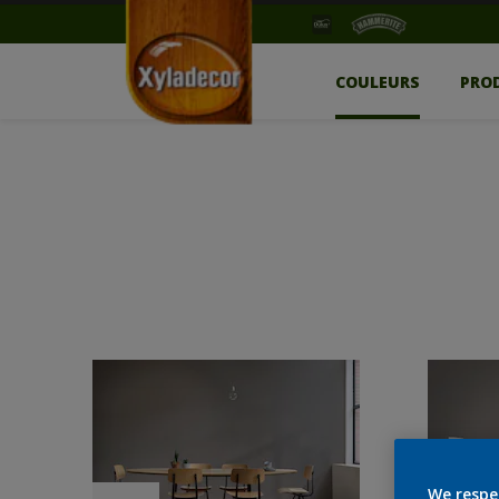
COULEURS
PRO
We respe