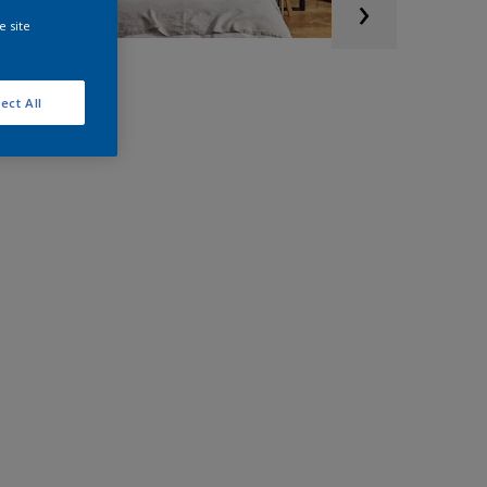
e site
ect All