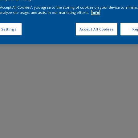
 “Accept All Cookies”, you agree to the storing of cookies on your device to enhanc
analyze site usage, and assist in our marketing efforts.
Info
 Settings
Accept All Cookies
Rej