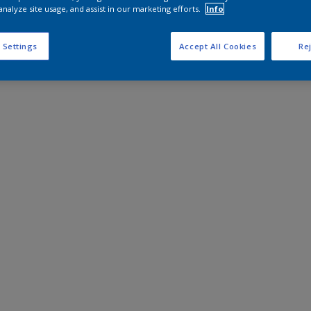
analyze site usage, and assist in our marketing efforts.
Info
 Settings
Accept All Cookies
Rej