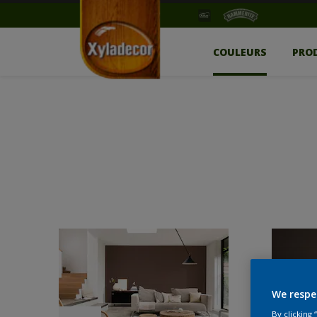
COULEURS
PRO
We respe
By clicking