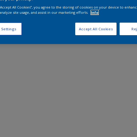
 “Accept All Cookies”, you agree to the storing of cookies on your device to enhanc
analyze site usage, and assist in our marketing efforts.
Info
 Settings
Accept All Cookies
Rej