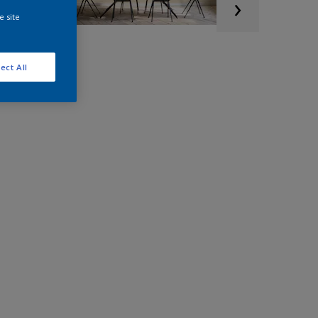
e site
ect All