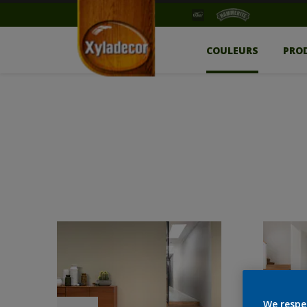
COULEURS
PRO
We respe